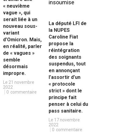
« neuvième
vague », qui
serait liée à un
La député LFI de
nouveau sous-
la NUPES
variant
Caroline Fiat
d’Omicron. Mais,
propose la
en réalité, parler
réintégration
de « vagues »
des soignants
semble
suspendus, tout
désormais
en annonçant
impropre.
l’assortir d’un
Le 21 novembre
« protocole
2022
strict » dont le
0
commentaire
principe fait
penser à celui du
pass sanitaire.
Le 17 novembre
2022
0
commentaire