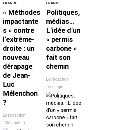
FRANCE
FRANCE
« Méthodes
Politiques,
impactante
médias…
s » contre
L’idée d’un
l’extrême-
« permis
droite : un
carbone »
nouveau
fait son
dérapage
chemin
de Jean-
La rédaction
Luc
écologie
Mélenchon
?
La rédaction
Mélenchon