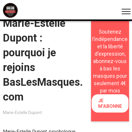
FRANCE
Marie-Estelle
Soutenez
Dupont :
l’indépendance
et la liberté
pourquoi je
d'expression,
abonnez-vous
rejoins
à bas les
masques pour
BasLesMasques.
seulement 4€
par mois
com
JE
M'ABONNE
Marie-Estelle Dupont
Marie-Estelle Dupont, psychologue