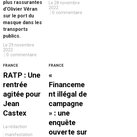
plus rassurantes
Le 28 novembre
2022
d’Olivier Véran
0
commentaire
sur le port du
masque dans les
transports
publics.
Le 29 novembre
2022
0
commentaire
FRANCE
FRANCE
RATP : Une
«
rentrée
Financeme
agitée pour
nt illégal de
Jean
campagne
Castex
» : une
enquête
La rédaction
ouverte sur
manifestation