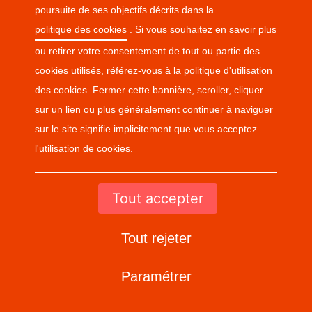
masque.
personnel
poursuite de ses objectifs décrits dans la
soignant.
Le 7 novembre
politique des cookies
. Si vous souhaitez en savoir plus
2022
Le 7 novembre
0
commentaire
ou retirer votre consentement de tout ou partie des
2022
0
commentaire
cookies utilisés, référez-vous à la politique d'utilisation
des cookies. Fermer cette bannière, scroller, cliquer
sur un lien ou plus généralement continuer à naviguer
sur le site signifie implicitement que vous acceptez
l'utilisation de cookies.
CONDITIONS GÉNÉRALES DE VENTE
DONNÉES PERSONNELLES
Tout accepter
POLITIQUE DE COOKIES
Tout rejeter
CONTACT
Paramétrer
PARAMÈTRES DES COOKIES