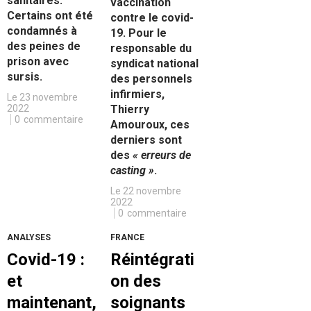
sanitaires.
vaccination
Certains ont été
contre le covid-
condamnés à
19. Pour le
des peines de
responsable du
prison avec
syndicat national
sursis.
des personnels
infirmiers,
Le 23 novembre
2022
Thierry
0
commentaire
Amouroux, ces
derniers sont
des
« erreurs de
casting »
.
Le 22 novembre
2022
0
commentaire
ANALYSES
FRANCE
Covid-19 :
Réintégrati
et
on des
maintenant,
soignants