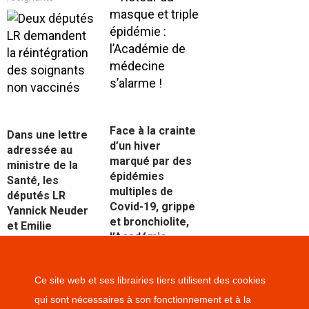
Face à la crainte
Dans une lettre
d’un hiver
adressée au
marqué par des
ministre de la
épidémies
Santé, les
multiples de
députés LR
Covid-19, grippe
Yannick Neuder
et bronchiolite,
et Emilie
l’Académie
Bonnivard
nationale de
exigent la fin de
médecine
l’obligation
Ce site web et ses librairies tiers utilisent des cookies
appelle au
vaccinale
retour du port du
qui sont nécessaires à son fonctionnement et à la
imposée au