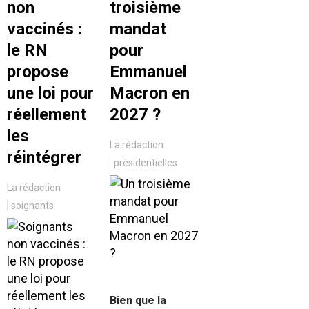
non
troisième
vaccinés :
mandat
le RN
pour
propose
Emmanuel
une loi pour
Macron en
réellement
2027 ?
les
La rédaction
réintégrer
présidentielles
La rédaction
soignants
Bien que la