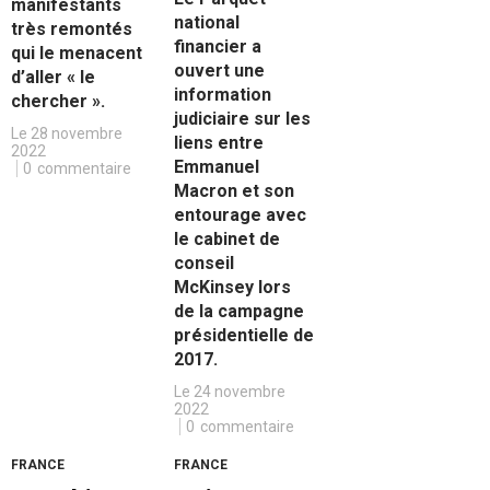
manifestants
national
très remontés
financier a
qui le menacent
ouvert une
d’aller « le
information
chercher ».
judiciaire sur les
Le 28 novembre
liens entre
2022
Emmanuel
0
commentaire
Macron et son
entourage avec
le cabinet de
conseil
McKinsey lors
de la campagne
présidentielle de
2017.
Le 24 novembre
2022
0
commentaire
FRANCE
FRANCE