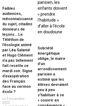
Faibles
audiences,
méconnaissance
du sujet, citadins
donneurs de
leçons… Le
Téléthon de
l’écologie animé
Sobriété
par Léa Salamé
énergétique
et Hugo Clément
oblige, le maire
n’a pas tellement
d’un
fait recette ce
arrondissement
mardi soir. Signe
parisien a
d’exaspération
estimé que les
des Français
élèves devraient
face au sermon
peu à peu
écolo ?
s’habituer à se
Le 9 novembre
« couvrir en
2022
conséquence ».