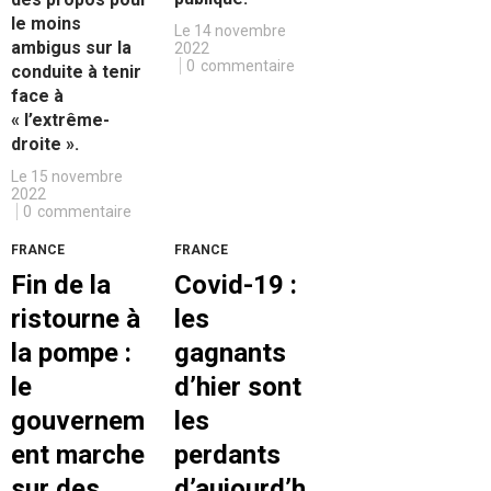
le moins
Le 14 novembre
ambigus sur la
2022
0
commentaire
conduite à tenir
face à
« l’extrême-
droite ».
Le 15 novembre
2022
0
commentaire
FRANCE
FRANCE
Fin de la
Covid-19 :
ristourne à
les
la pompe :
gagnants
le
d’hier sont
gouvernem
les
ent marche
perdants
sur des
d’aujourd’h