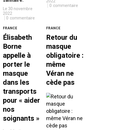
sanitaire.
2022
0
commentaire
Le 30 novembre
2022
0
commentaire
FRANCE
FRANCE
Élisabeth
Retour du
Borne
masque
appelle à
obligatoire :
porter le
même
masque
Véran ne
dans les
cède pas
transports
pour « aider
nos
soignants »