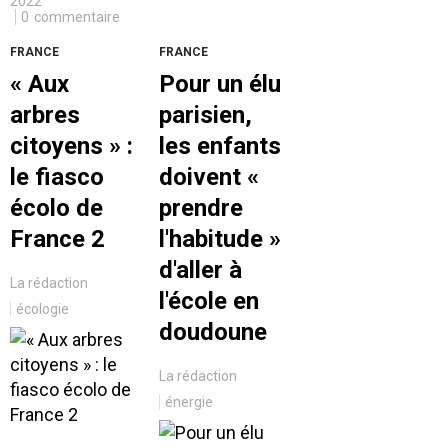
2022
0
commentaire
FRANCE
FRANCE
« Aux
Pour un élu
arbres
parisien,
citoyens » :
les enfants
le fiasco
doivent «
écolo de
prendre
France 2
l'habitude »
d'aller à
La rédaction
l'école en
écologie
doudoune
La rédaction
énergie