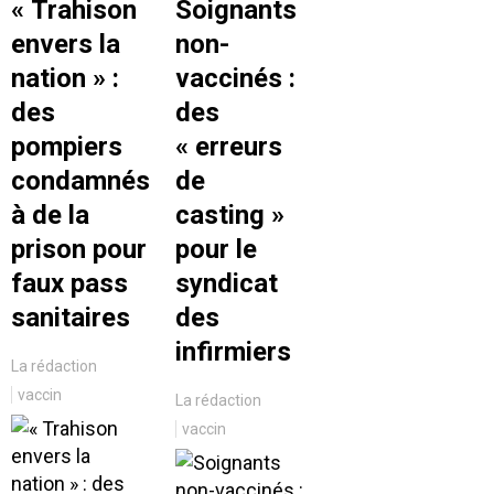
« Trahison
Soignants
envers la
non-
nation » :
vaccinés :
des
des
pompiers
« erreurs
condamnés
de
à de la
casting »
prison pour
pour le
faux pass
syndicat
sanitaires
des
infirmiers
La rédaction
vaccin
La rédaction
vaccin