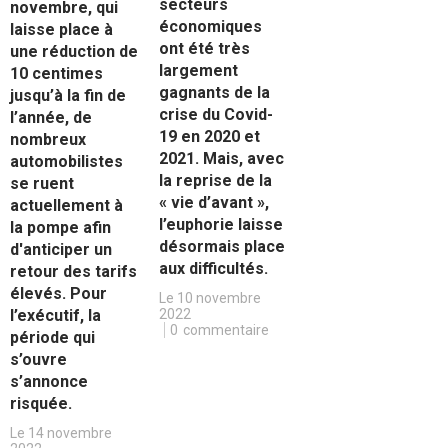
secteurs
novembre, qui
économiques
laisse place à
ont été très
une réduction de
largement
10 centimes
gagnants de la
jusqu’à la fin de
crise du Covid-
l’année, de
19 en 2020 et
nombreux
2021. Mais, avec
automobilistes
la reprise de la
se ruent
« vie d’avant »,
actuellement à
l’euphorie laisse
la pompe afin
désormais place
d'anticiper un
aux difficultés.
retour des tarifs
élevés. Pour
Le 10 novembre
l’exécutif, la
2022
0
commentaire
période qui
s’ouvre
s’annonce
risquée.
Le 14 novembre