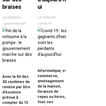
braises
ui
La rédaction
La rédaction
gouvernement
covid-19
Informatique, e-
commerce,
Avec la fin des
aménagement
30 centimes de
de la maison,
remise par litre
livraison de
d’essence
repas ou livres,
prévue à
tous ces
compter du 15