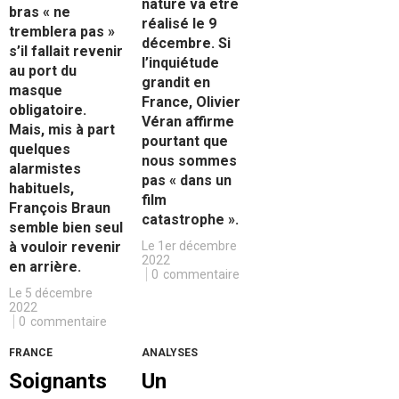
nature va être
bras « ne
réalisé le 9
tremblera pas »
décembre. Si
s’il fallait revenir
l’inquiétude
au port du
grandit en
masque
France, Olivier
obligatoire.
Véran affirme
Mais, mis à part
pourtant que
quelques
nous sommes
alarmistes
pas « dans un
habituels,
film
François Braun
catastrophe ».
semble bien seul
à vouloir revenir
Le 1er décembre
2022
en arrière.
0
commentaire
Le 5 décembre
2022
0
commentaire
FRANCE
ANALYSES
Soignants
Un