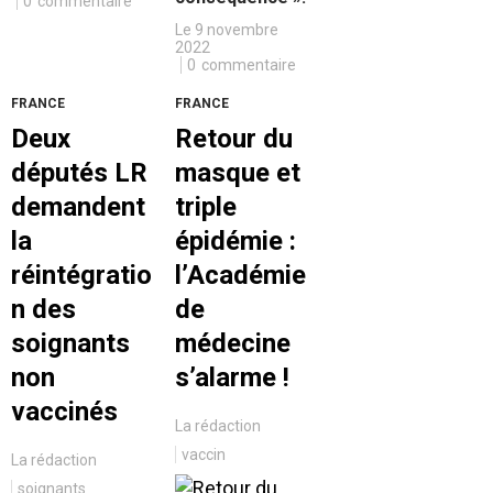
0
commentaire
Le 9 novembre
2022
0
commentaire
FRANCE
FRANCE
Deux
Retour du
députés LR
masque et
demandent
triple
la
épidémie :
réintégratio
l’Académie
n des
de
soignants
médecine
non
s’alarme !
vaccinés
La rédaction
vaccin
La rédaction
soignants