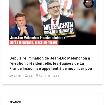
Depuis l’élimination de Jean-Luc Mélenchon à
l’élection présidentielle, les équipes de La
France Insoumise appellent à se mobiliser pour
les législatives en vue d’imposer une
Le 27 avril 2022
0
commentaire
cohabitation à Emmanuel Macron. Une
promesse en trompe l’œil qui semble surtout
avoir pour objectif de faire passer la pilile de
l'appel au barrage du 10 avril, qui a reconduit
Emmanuel Macron au pouvoir.
FRANCE