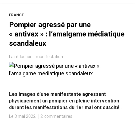
FRANCE
Pompier agressé par une
« antivax » : l’amalgame médiatique
scandaleux
La rédaction
manifestation
Les images d’une manifestante agressant
physiquement un pompier en pleine intervention
durant les manifestations du 1er mai ont suscité
une vive et légitime indignation, avant que cette
Le 3 mai 2022
2
commentaires
affaire ne fasse l’objet d’une récupération
éhontée de la part de certains médias amalgamant
cet acte de violence inexcusable aux positions