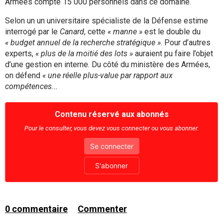
Armées compte 15 000 personnels dans ce domaine.
Selon un un universitaire spécialiste de la Défense estime
interrogé par le
Canard
, cette
« manne »
est le double du
« budget annuel de la recherche stratégique »
. Pour d’autres
experts,
« plus de la moitié des lots »
auraient pu faire l’objet
d’une gestion en interne. Du côté du ministère des Armées,
on défend
« une réelle plus-value par rapport aux
compétences...
Contenu réservé aux abonnés
Pour le consulter, vous devez vous connecter ou vous abonner.
Se connecter
S'abonner
0
commentaire
Commenter