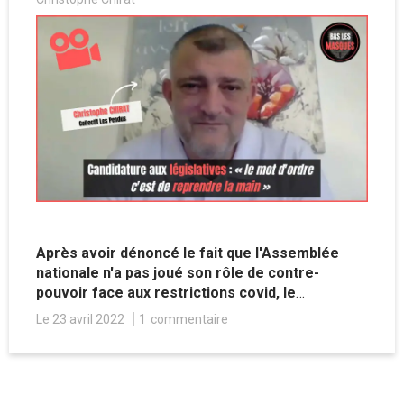
Après avoir dénoncé le fait que l'Assemblée
nationale n'a pas joué son rôle de contre-
pouvoir face aux restrictions covid, le
restaurateur Christophe Chirat, a décidé, avec
Le 23 avril 2022
1
commentaire
d'autres défenseurs des libertés, d'être
candidat aux prochaines élections législatives.
Entretien.