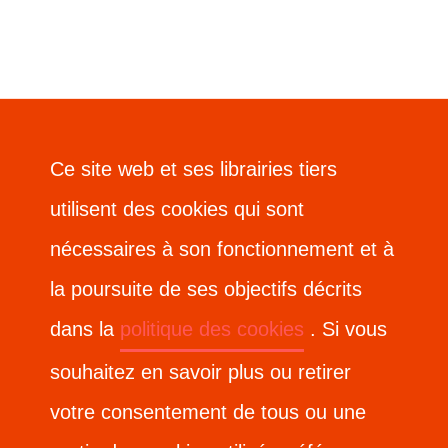
Ce site web et ses librairies tiers
Ce site web et ses librairies tiers
utilisent des cookies qui sont
utilisent des cookies qui sont
nécessaires à son fonctionnement et à
nécessaires à son fonctionnement et à
la poursuite de ses objectifs décrits
la poursuite de ses objectifs décrits
dans la
dans la
politique des cookies
politique des cookies
. Si vous
. Si vous
souhaitez en savoir plus ou retirer
souhaitez en savoir plus ou retirer
votre consentement de tous ou une
votre consentement de tous ou une