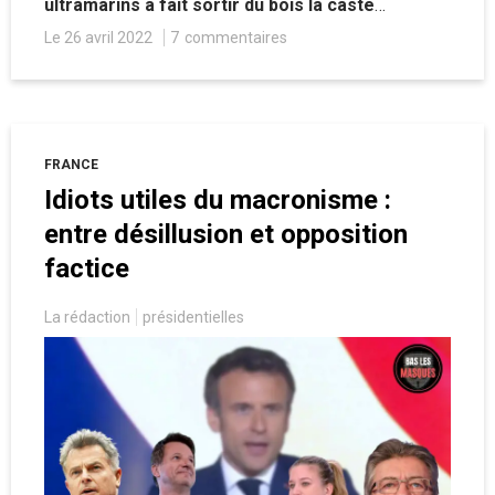
ultramarins a fait sortir du bois la caste
intellectuelle et médiatique prétendument
Le 26 avril 2022
7
commentaires
défenderesse des minorités, qui n’a pas hésité
à reprocher à ces habitants leur manque de
soutien à Emmanuel Macron.
FRANCE
Idiots utiles du macronisme :
entre désillusion et opposition
factice
La rédaction
présidentielles