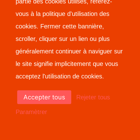
partie des cookies utilisés, référez-
partie des cookies utilisés, référez-
vous à la politique d'utilisation des
vous à la politique d'utilisation des
cookies. Fermer cette bannière,
cookies. Fermer cette bannière,
scroller, cliquer sur un lien ou plus
scroller, cliquer sur un lien ou plus
généralement continuer à naviguer sur
généralement continuer à naviguer sur
le site signifie implicitement que vous
le site signifie implicitement que vous
acceptez l'utilisation de cookies.
acceptez l'utilisation de cookies.
Accepter tous
Accepter tous
Rejeter tous
Rejeter tous
Paramètrer
Paramètrer