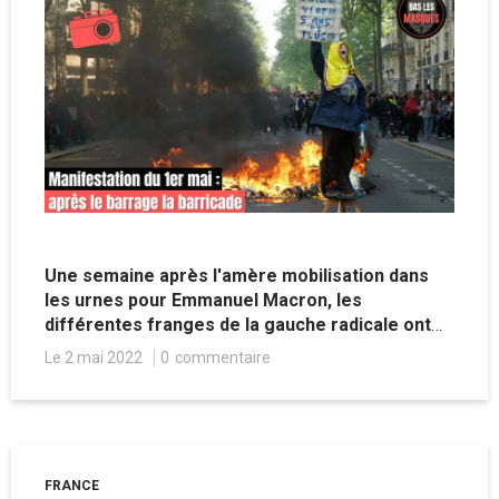
Une semaine après l'amère mobilisation dans
les urnes pour Emmanuel Macron, les
différentes franges de la gauche radicale ont
battu le pavé à Paris ce dimanche 1er mai
Le 2 mai 2022
0
commentaire
contre le projet du président reconduit,
notamment la réforme des retraites.
Reportage.
FRANCE