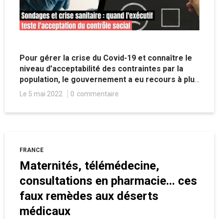
Pour gérer la crise du Covid-19 et connaître le
niveau d’acceptabilité des contraintes par la
population, le gouvernement a eu recours à plus
de 200 sondages. Parmi lesquels certains
Le 5 mai 2022
0
commentaire
avaient pour but de tester la recevabilité de
mesures particulièrement brutales.
FRANCE
Maternités, télémédecine,
consultations en pharmacie... ces
faux remèdes aux déserts
médicaux