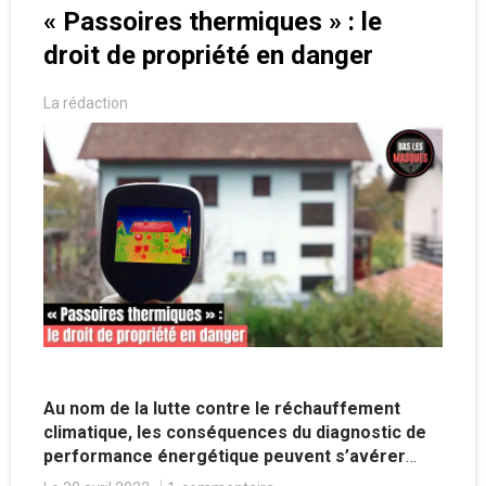
« Passoires thermiques » : le
droit de propriété en danger
La rédaction
Au nom de la lutte contre le réchauffement
climatique, les conséquences du diagnostic de
performance énergétique peuvent s’avérer
lourdes pour de nombreux Français, portant