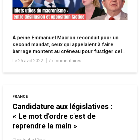
À peine Emmanuel Macron reconduit pour un
second mandat, ceux qui appelaient à faire
barrage montent au créneau pour fustiger celui
dont ils ont pourtant permis la réélection.
Le 25 avril 2022
7
commentaires
FRANCE
Candidature aux législatives :
« Le mot d'ordre c'est de
reprendre la main »
Christophe Chirat