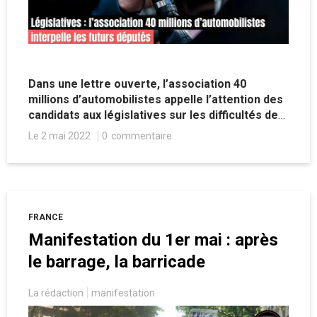
Dans une lettre ouverte, l’association 40
millions d’automobilistes appelle l’attention des
candidats aux législatives sur les difficultés des
conducteurs Français, entre prix des
Le 2 mai 2022
0
commentaire
carburants, limitation de vitesse et exclusions
des villes par le mécanisme des ZFE, les
fameuses « zones à faibles émissions »
discriminantes.
FRANCE
Manifestation du 1er mai : après
le barrage, la barricade
La rédaction
manifestation