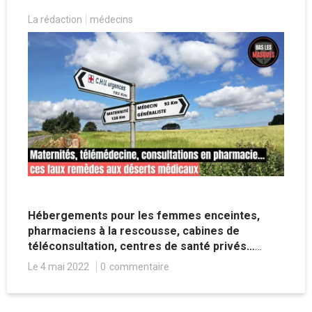
La rédaction
médecins
Hébergements pour les femmes enceintes,
pharmaciens à la rescousse, cabines de
téléconsultation, centres de santé privés…
Faute de pouvoir résoudre le problème des
Le 4 mai 2022
0
commentaire
déserts médicaux, l’État tente de limiter la
casse avec des dispositifs cache-misère.