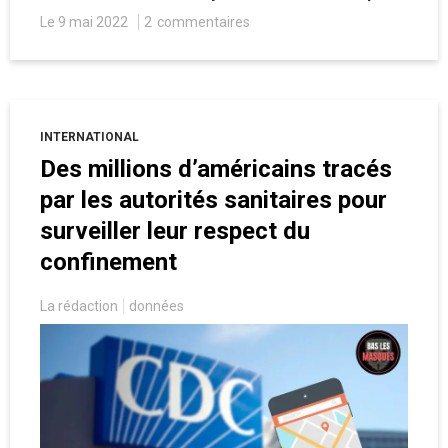
les élites européennes de se parer de vertus
Le 9 mai 2022
2
commentaires
qu’elles sont loin d’incarner.
INTERNATIONAL
Des millions d’américains tracés
par les autorités sanitaires pour
surveiller leur respect du
confinement
La rédaction
données