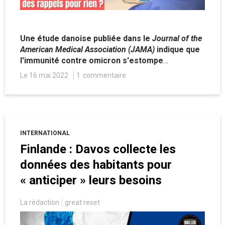
Une étude danoise publiée dans le
Journal of the
American Medical Association (JAMA)
indique que
l'immunité contre omicron s'estompe
rapidement après une deuxième et troisième
Le 16 mai 2022
1
commentaire
dose du vaccin Pfizer
.
De quoi redouter des
rappels trimestriels à partir de l'automne ?
INTERNATIONAL
Finlande : Davos collecte les
données des habitants pour
« anticiper » leurs besoins
La rédaction
great reset