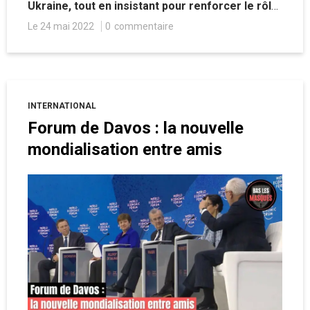
Ukraine, tout en insistant pour renforcer le rôle
de cette organisation dans la gestion sanitaire
Le 24 mai 2022
0
commentaire
mondiale par le biais de textes « juridiquement
contraignants ».
INTERNATIONAL
Forum de Davos : la nouvelle
mondialisation entre amis