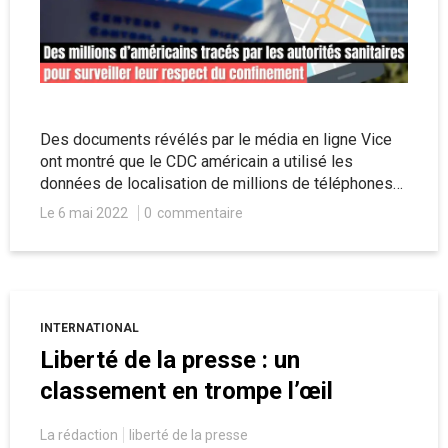
Des documents révélés par le média en ligne Vice
ont montré que le CDC américain a utilisé les
données de localisation de millions de téléphones
pour mesurer le respect des restrictions sanitaire…
Le 6 mai 2022
0
commentaire
et que celui-ci prévoyait d’utiliser ces données à
d’autres fins que celle de l’épidémie de Covid-19.
INTERNATIONAL
Liberté de la presse : un
classement en trompe l’œil
La rédaction
liberté de la presse