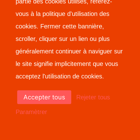
partie des cookies utilisés, référez-
partie des cookies utilisés, référez-
vous à la politique d'utilisation des
vous à la politique d'utilisation des
cookies. Fermer cette bannière,
cookies. Fermer cette bannière,
scroller, cliquer sur un lien ou plus
scroller, cliquer sur un lien ou plus
généralement continuer à naviguer sur
généralement continuer à naviguer sur
le site signifie implicitement que vous
le site signifie implicitement que vous
acceptez l'utilisation de cookies.
acceptez l'utilisation de cookies.
Accepter tous
Accepter tous
Rejeter tous
Rejeter tous
Paramètrer
Paramètrer