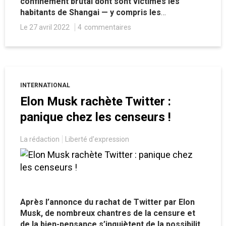
confinement brutal dont sont victimes les
habitants de Shangai — y compris les
expatriés — entraînent de nombreuses
Le 27 avril 2022
4
commentaires
réactions d’indignation. Même sur place, où les
habitants se révoltent généralement assez peu,
l’idée que ces mesures sont politiques et non
sanitaires fait désormais son chemin, alors que
Pékin redoute de vivre une situation similaire
INTERNATIONAL
d’ici quelques jours.
Elon Musk rachète Twitter :
panique chez les censeurs !
La rédaction
Liberté d'expression
Après l’annonce du rachat de Twitter par Elon
Musk, de nombreux chantres de la censure et
de la bien-pensance s’inquiètent de la possibilité