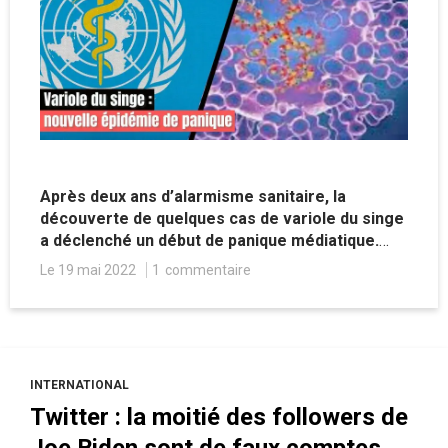
Après deux ans d’alarmisme sanitaire, la
découverte de quelques cas de variole du singe
a déclenché un début de panique médiatique.
Mais sur le papier, rien ne justifie à ce jour cet
Le 19 mai 2022
1
commentaire
élan d’angoisse.
INTERNATIONAL
Twitter : la moitié des followers de