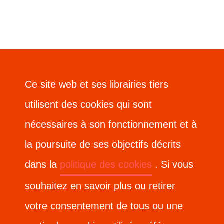
Ce site web et ses librairies tiers
Ce site web et ses librairies tiers
utilisent des cookies qui sont
utilisent des cookies qui sont
nécessaires à son fonctionnement et à
nécessaires à son fonctionnement et à
la poursuite de ses objectifs décrits
la poursuite de ses objectifs décrits
dans la
dans la
politique des cookies
politique des cookies
. Si vous
. Si vous
souhaitez en savoir plus ou retirer
souhaitez en savoir plus ou retirer
votre consentement de tous ou une
votre consentement de tous ou une