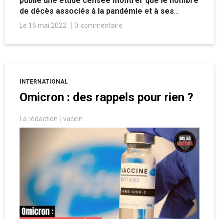
publié une étude censée montrer que le nombre
de décès associés à la pandémie et à ses
conséquences sanitaires serait largement
Le 16 mai 2022
0
commentaire
sous-estimé, notamment en Afrique. Basée sur
des modèles mathématiques et sur des
présupposés douteux, elle ne dévoile en réalité
pas grand chose.
INTERNATIONAL
Omicron : des rappels pour rien ?
La rédaction
vaccin