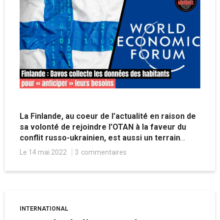
La Finlande, au coeur de l’actualité en raison de
sa volonté de rejoindre l’OTAN à la faveur du
conflit russo-ukrainien, est aussi un terrain
d’expérimentation du développement d’outils
Le 14 mai 2022
3
commentaires
très avancés de collectes des données
numériques des habitants. Une approche qui se
veut proactive, en partenariat avec le Forum
économique mondial dans le cadre du « centre
pour la quatrième révolution industrielle » de
INTERNATIONAL
Davos qui semble ainsi mettre en application