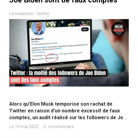
Joe Biden sont de faux comptes
La rédaction
twitter
Alors qu’Elon Musk temporise son rachat de
Twitter en raison d’un nombre excessif de faux
comptes, un audit réalisé sur les followers de Joe
Biden démontre que près de la moitié d’entre eux
Le 19 mai 2022
0
commentaire
sont ne sont pas authentiques. Un problème très
récurrent sur Twitter, que le PDG de Tesla pourrait