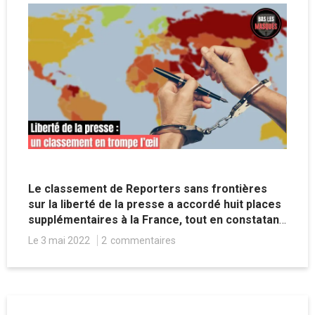
Le classement de Reporters sans frontières
sur la liberté de la presse a accordé huit places
supplémentaires à la France, tout en constatant
une dégradation globale dans le monde.
Le 3 mai 2022
2
commentaires