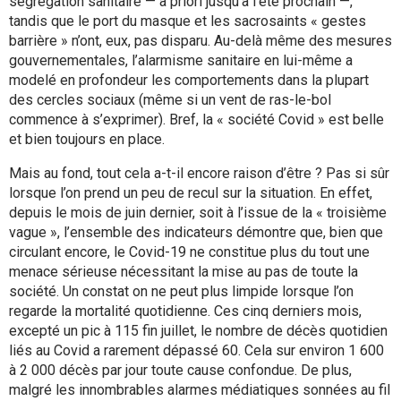
ségrégation sanitaire — a priori jusqu’à l’été prochain —,
tandis que le port du masque et les sacrosaints « gestes
barrière » n’ont, eux, pas disparu. Au-delà même des mesures
gouvernementales, l’alarmisme sanitaire en lui-même a
modelé en profondeur les comportements dans la plupart
des cercles sociaux (même si un vent de ras-le-bol
commence à s’exprimer). Bref, la « société Covid » est belle
et bien toujours en place.
Mais au fond, tout cela a-t-il encore raison d’être ? Pas si sûr
lorsque l’on prend un peu de recul sur la situation. En effet,
depuis le mois de juin dernier, soit à l’issue de la « troisième
vague », l’ensemble des indicateurs démontre que, bien que
circulant encore, le Covid-19 ne constitue plus du tout une
menace sérieuse nécessitant la mise au pas de toute la
société. Un constat on ne peut plus limpide lorsque l’on
regarde la mortalité quotidienne. Ces cinq derniers mois,
excepté un pic à 115 fin juillet, le nombre de décès quotidien
liés au Covid a rarement dépassé 60. Cela sur environ 1 600
à 2 000 décès par jour toute cause confondue. De plus,
malgré les innombrables alarmes médiatiques sonnées au fil