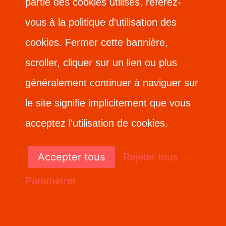
partie des cookies utilisés, référez-
partie des cookies utilisés, référez-
vous à la politique d'utilisation des
vous à la politique d'utilisation des
cookies. Fermer cette bannière,
cookies. Fermer cette bannière,
scroller, cliquer sur un lien ou plus
scroller, cliquer sur un lien ou plus
généralement continuer à naviguer sur
généralement continuer à naviguer sur
le site signifie implicitement que vous
le site signifie implicitement que vous
acceptez l'utilisation de cookies.
acceptez l'utilisation de cookies.
Accepter tous
Accepter tous
Rejeter tous
Rejeter tous
Paramètrer
Paramètrer