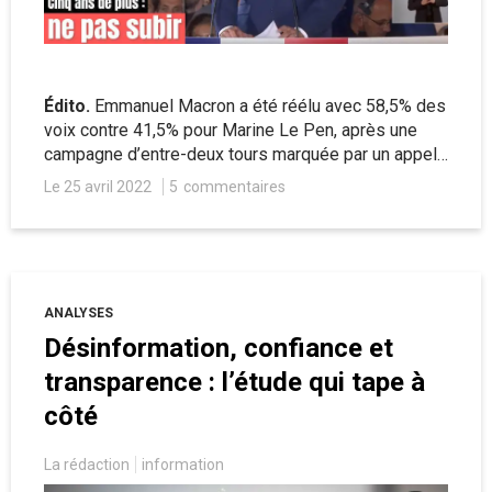
Édito.
Emmanuel Macron a été réélu avec 58,5% des
voix contre 41,5% pour Marine Le Pen, après une
campagne d’entre-deux tours marquée par un appel
à barrer la route au RN et un champ politique
Le 25 avril 2022
5
commentaires
recomposé. Un nouveau quinquennat Macron s’ouvre
ainsi, sur lequel plane plus que jamais le spectre de
la division, des atteintes aux libertés et du déni de
démocratie. Faut-il baisser les bras pour autant ?
ANALYSES
Désinformation, confiance et
transparence : l’étude qui tape à
côté
La rédaction
information