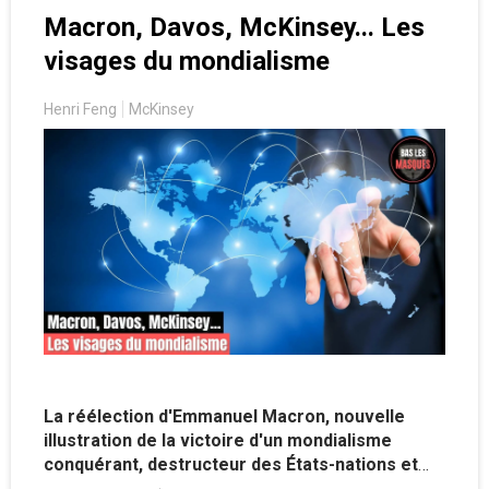
Macron, Davos, McKinsey... Les
visages du mondialisme
Henri Feng
McKinsey
La réélection d'Emmanuel Macron, nouvelle
illustration de la victoire d'un mondialisme
conquérant, destructeur des États-nations et
des souverainetés nationales au profit des