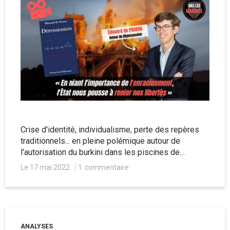
Crise d'identité, individualisme, perte des repères
traditionnels... en pleine polémique autour de
l'autorisation du burkini dans les piscines de
Grenoble, Bas les Masques reçoit Edouard de
Le 17 mai 2022
1
commentaire
Praron, auteur du livre "Dépossession" (éd. Presses
de la Délivrance) qui aborde toutes ces thématiques
sans langue de bois.
ANALYSES