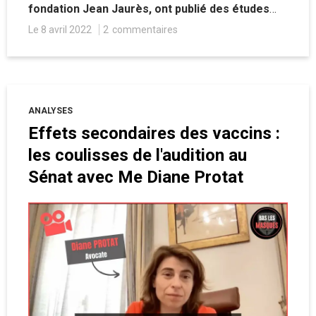
fondation Jean Jaurès, ont publié des études
visant à expliquer les bienfaits du programme
Le 8 avril 2022
2
commentaires
d’Emmanuel Macron tout en tentant de
disqualifier celui de sa principale concurrente,
Marine Le Pen. Un procédé peu discret pour
tenter d’influer les élections.
ANALYSES
Effets secondaires des vaccins :
les coulisses de l'audition au
Sénat avec Me Diane Protat