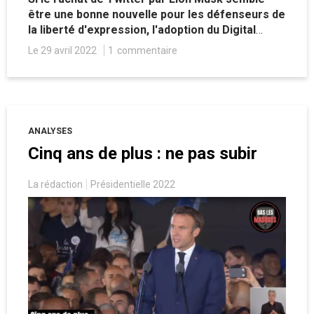
être une bonne nouvelle pour les défenseurs de
la liberté d'expression, l'adoption du Digital
Services Act au niveau européen fait peser une
Le 29 avril 2022
1
commentaire
sérieuse menace. Décryptage avec Guillaume
Leroy, doctorant en droit pénal des affaires et
membre du Cercle Droit & Liberté.
ANALYSES
Cinq ans de plus : ne pas subir
La rédaction
Présidentielle 2022