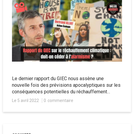
Le dernier rapport du GIEC nous assène une
nouvelle fois des prévisions apocalyptiques sur les
conséquences potentielles du réchauffement
climatique. Bas les Masques s'est entretenu avec
Le 5 avril 2022
0
commentaire
Bertrand Alliot, porte-parole de l'association Action
Écologie, qui analyse les excès alarmistes de cette
étude.