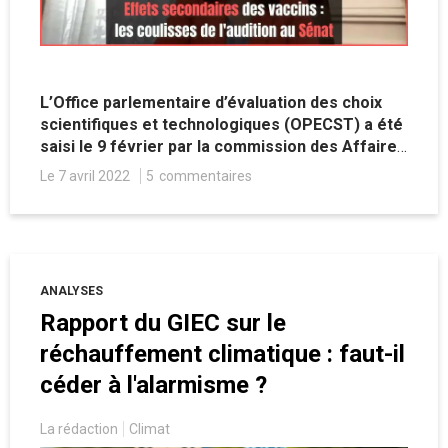
L’Office parlementaire d’évaluation des choix
scientifiques et technologiques (OPECST) a été
saisi le 9 février par la commission des Affaires
sociales du Sénat, afin de réaliser une étude sur
Le 7 avril 2022
5
commentaires
les effets secondaires des vaccins contre la
Covid-19. Me Diane Protat a été entendue en
qualité d'avocat de victimes d'effets
secondaires. Elle nous raconte les coulisses de
son audition.
ANALYSES
Rapport du GIEC sur le
réchauffement climatique : faut-il
céder à l'alarmisme ?
La rédaction
Climat