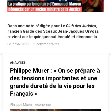
Dans une note rédigée pour
Le Club des Juristes,
l’ancien Garde des Sceaux Jean-Jacques Urvoas
revient sur le quinquennat écoulé et dénonce la
personnalisation du pouvoir par Emmanuel Macron
Le 7 mai 2022
2
commentaires
au détriment d'un Parlement vidé de sa substance.
ANALYSES
Philippe Murer : « On se prépare à
des tensions importantes et une
grande dureté de la vie pour les
Français »
Philippe Murer
économie