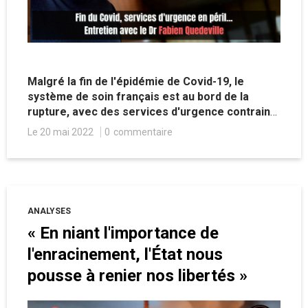
Malgré la fin de l'épidémie de Covid-19, le
système de soin français est au bord de la
rupture, avec des services d'urgence contraints
de fermer. Pour le docteur Fabien Quedeville,
Le 20 mai 2022
0
commentaire
c'est toute l'organisation qui est à repenser.
ANALYSES
« En niant l'importance de
l'enracinement, l'État nous
pousse à renier nos libertés »