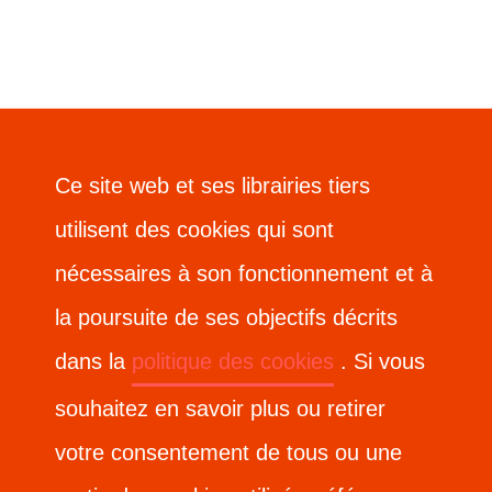
Ce site web et ses librairies tiers
Ce site web et ses librairies tiers
utilisent des cookies qui sont
utilisent des cookies qui sont
nécessaires à son fonctionnement et à
nécessaires à son fonctionnement et à
la poursuite de ses objectifs décrits
la poursuite de ses objectifs décrits
dans la
dans la
politique des cookies
politique des cookies
. Si vous
. Si vous
souhaitez en savoir plus ou retirer
souhaitez en savoir plus ou retirer
votre consentement de tous ou une
votre consentement de tous ou une