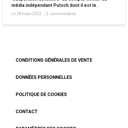
média indépendant Putsch dont il est le
fondateur et s'inquiète de la privatisation de
Le 28 mars 2022
2
commentaires
l'information par les GAFAM
CONDITIONS GÉNÉRALES DE VENTE
DONNÉES PERSONNELLES
POLITIQUE DE COOKIES
CONTACT