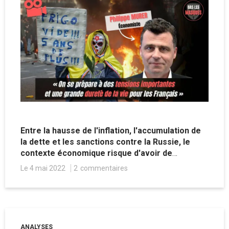
Entre la hausse de l'inflation, l'accumulation de
la dette et les sanctions contre la Russie, le
contexte économique risque d'avoir de
nombreuses conséquences sur le porte-feuille
Le 4 mai 2022
2
commentaires
des Français et de générer de graves troubles
sociaux. Analyse avec l'économiste Philippe
Murer.
ANALYSES