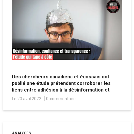
Des chercheurs canadiens et écossais ont
publié une étude prétendant corroborer les
liens entre adhésion à la désinformation et
méfiance vis-à-vis de la transparence du
Le 20 avril 2022
0
commentaire
gouvernement. Si l’hypothèse de départ n’a rien
de bien original, le raisonnement bancal des
chercheurs ne pouvait que fausser leur
conclusion.
ANALYSES