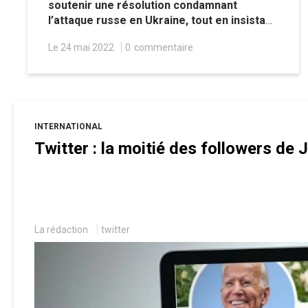
soutenir une résolution condamnant
l’attaque russe en Ukraine, tout en insistant
pour renforcer le rôle de cette
Le 24 mai 2022
0
commentaire
organisation dans la gestion sanitaire
mondiale par le biais de textes
« juridiquement contraignants ».
INTERNATIONAL
Twitter : la moitié des followers de
La rédaction
twitter