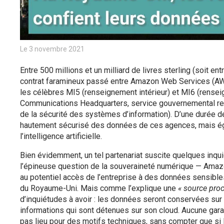
Le 3 novembre 2021
Entre 500 millions et un milliard de livres sterling (soit ent
contrat faramineux passé entre Amazon Web Services (A
les célèbres MI5 (renseignement intérieur) et MI6 (rens
Communications Headquarters, service gouvernemental re
de la sécurité des systèmes d’information). D’une durée d
hautement sécurisé des données de ces agences, mais éga
l’intelligence artificielle.
Bien évidemment, un tel partenariat suscite quelques inq
l’épineuse question de la souveraineté numérique — Amaz
au potentiel accès de l’entreprise à des données sensibles
du Royaume-Uni. Mais comme l’explique une
« source proc
d’inquiétudes à avoir : les données seront conservées sur l
informations qui sont détenues sur son cloud. Aucune gara
pas lieu pour des motifs techniques, sans compter que si 