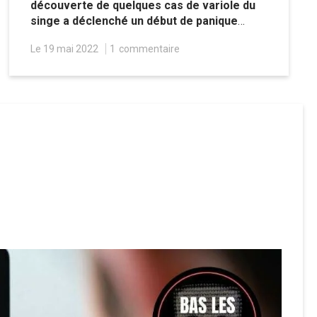
découverte de quelques cas de variole du
singe a déclenché un début de panique
médiatique. Mais sur le papier, rien ne
Le 19 mai 2022
1
commentaire
justifie à ce jour cet élan d’angoisse.