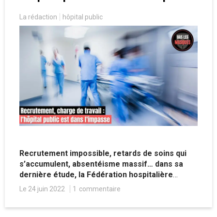
La rédaction
hôpital public
Recrutement impossible, retards de soins qui
s’accumulent, absentéisme massif… dans sa
dernière étude, la Fédération hospitalière
française dresse un inquiétant état des lieux de
Le 24 juin 2022
1
commentaire
l’hôpital public.