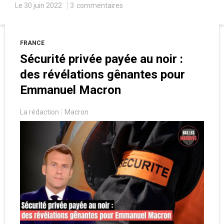
guerre en Ukraine pour augmenter artificiellement
Le 30 juin 2022
3
commentaires
leurs prix.
FRANCE
Sécurité privée payée au noir :
des révélations gênantes pour
Emmanuel Macron
La rédaction
Macron