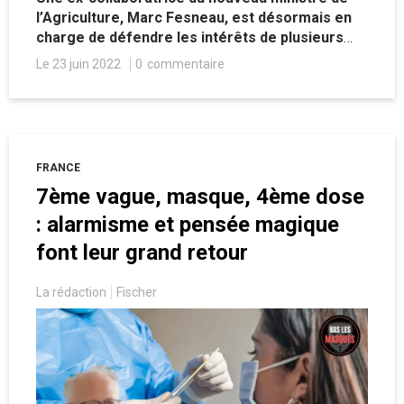
l’Agriculture, Marc Fesneau, est désormais en
charge de défendre les intérêts de plusieurs
géants de l’industrie phytopharmaceutique. Ce
Le 23 juin 2022
0
commentaire
qui laisse craindre la possibilité de conflits
d’intérêts à venir sur la question sensible des
pesticides.
FRANCE
7ème vague, masque, 4ème dose
: alarmisme et pensée magique
font leur grand retour
La rédaction
Fischer