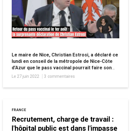
Le maire de Nice, Christian Estrosi, a déclaré ce
lundi en conseil de la métropole de Nice-Côte
d’Azur que le pass vaccinal pourrait faire son
retour dès le 1er août prochain, et a annoncé la
Le 27 juin 2022
3
commentaires
réactivation de certaines mesures sur son
territoire.
FRANCE
Recrutement, charge de travail :
l'hôpital public est dans l'impasse