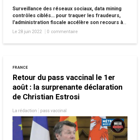
Surveillance des réseaux sociaux, data mining
contrôles ciblés... pour traquer les fraudeurs,
l'administration fiscale accélère son recours à
l'intelligence artificielle, quitte à utiliser des
Le 28 juin 2022
0
commentaire
outils de plus en plus intrusifs.
FRANCE
Retour du pass vaccinal le 1er
août : la surprenante déclaration
de Christian Estrosi
La rédaction
pass vaccinal