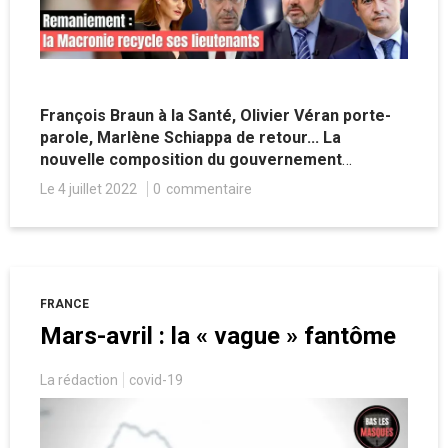
François Braun à la Santé, Olivier Véran porte-
parole, Marlène Schiappa de retour... La
nouvelle composition du gouvernement
annoncée ce lundi par l'exécutif montre
Le 4 juillet 2022
0
commentaire
l'intention d'Emmanuel Macron de protéger sa
garde rapprochée, tout en illustrant une
certaine incapacité à s'ouvrir à de nouvelles
personnalités.
FRANCE
Mars-avril : la « vague » fantôme
La rédaction
covid-19