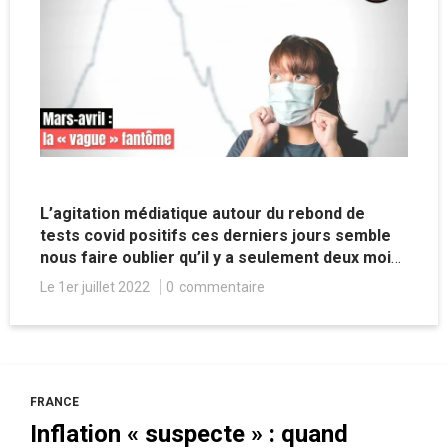
L’agitation médiatique autour du rebond de
tests covid positifs ces derniers jours semble
nous faire oublier qu’il y a seulement deux mois,
les mêmes indicateurs étaient encore plus
Le 1er juillet 2022
0
commentaire
élevés, sans que cela n’émeuve quiconque.
FRANCE
Inflation « suspecte » : quand