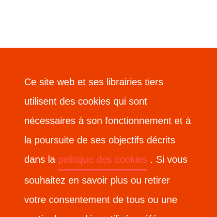
Ce site web et ses librairies tiers
Ce site web et ses librairies tiers
utilisent des cookies qui sont
utilisent des cookies qui sont
nécessaires à son fonctionnement et à
nécessaires à son fonctionnement et à
la poursuite de ses objectifs décrits
la poursuite de ses objectifs décrits
dans la
dans la
politique des cookies
politique des cookies
. Si vous
. Si vous
souhaitez en savoir plus ou retirer
souhaitez en savoir plus ou retirer
votre consentement de tous ou une
votre consentement de tous ou une