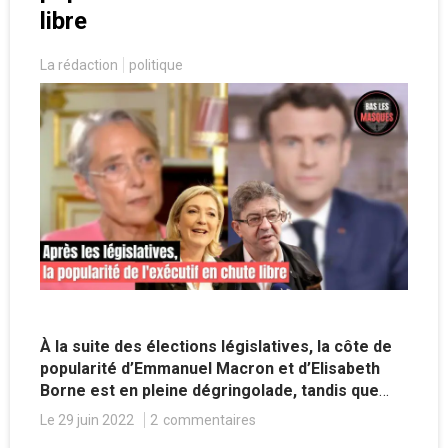
libre
La rédaction
politique
À la suite des élections législatives, la côte de
popularité d’Emmanuel Macron et d’Elisabeth
Borne est en pleine dégringolade, tandis que
Jean-Luc Mélenchon et Marine Le Pen
Le 29 juin 2022
2
commentaires
connaissent une très nette hausse des opinions