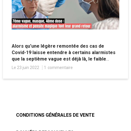
Alors qu’une légère remontée des cas de
Covid-19 laisse entendre à certains alarmistes
que la septième vague est déjà là, le faible
nombre de quadruples vaccinés est déjà pointé
Le 23 juin 2022
1
commentaire
du doigt.
CONDITIONS GÉNÉRALES DE VENTE