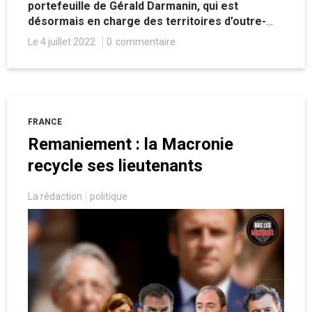
portefeuille de Gérald Darmanin, qui est
désormais en charge des territoires d’outre-
mer, avec pour ministre délégué Jean-François
Le 4 juillet 2022
0
commentaire
Carenco, auparavant à la tête de la commission
de régulation de l’énergie. Des choix qui en
disent long sur la considération portée par
l’exécutif à nos compatriotes ultramarins.
FRANCE
Remaniement : la Macronie
recycle ses lieutenants
La rédaction
politique