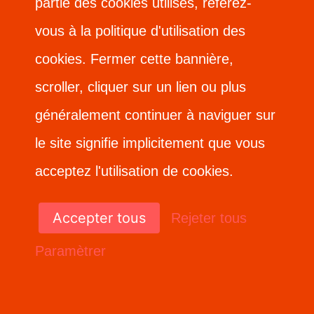
partie des cookies utilisés, référez-
partie des cookies utilisés, référez-
vous à la politique d'utilisation des
vous à la politique d'utilisation des
cookies. Fermer cette bannière,
cookies. Fermer cette bannière,
scroller, cliquer sur un lien ou plus
scroller, cliquer sur un lien ou plus
généralement continuer à naviguer sur
généralement continuer à naviguer sur
le site signifie implicitement que vous
le site signifie implicitement que vous
acceptez l'utilisation de cookies.
acceptez l'utilisation de cookies.
Accepter tous
Accepter tous
Rejeter tous
Rejeter tous
Paramètrer
Paramètrer