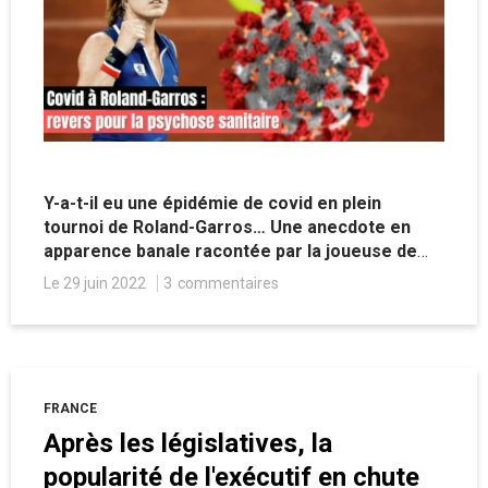
Y-a-t-il eu une épidémie de covid en plein
tournoi de Roland-Garros… Une anecdote en
apparence banale racontée par la joueuse de
tennis française Alizé Cornet, qui illustre
Le 29 juin 2022
3
commentaires
l'incongruité de la psychose. Assiste-t-on à la fin
du sanitairement correct ?
FRANCE
Après les législatives, la
popularité de l'exécutif en chute