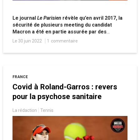
Le journal
Le Parisien
révèle qu’en avril 2017, la
sécurité de plusieurs meeting du candidat
Macron a été en partie assurée par des
policiers sans habilitation à cette activité. Une
Le 30 juin 2022
1
commentaire
affaire embarrassante mais classée sans
suites par le directeur du Conseil national des
activités privées de sécurité, nommé à ce poste
par Emmanuel Macron en 2018.
FRANCE
Covid à Roland-Garros : revers
pour la psychose sanitaire
La rédaction
Tennis