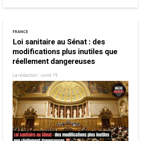
l’énergie est actuellement au coeur de toutes
les préoccupations. Si certaines pistes
évoquées pour lutter contre les pertes inutiles
relèvent de l’évidence, d’autres apparaissent
plus discutables, notamment la surveillance par
FRANCE
le biais des compteurs Linky.
Loi sanitaire au Sénat : des
modifications plus inutiles que
réellement dangereuses
La rédaction
covid-19