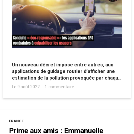
Un nouveau décret impose entre autres, aux
applications de guidage routier d’afficher une
estimation de la pollution provoquée par chaque
trajet. Une nouvelle manière d’infantiliser les
Le 9 août 2022
1
commentaire
automobilistes.
FRANCE
Prime aux amis : Emmanuelle