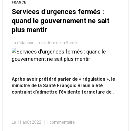
FRANCE
Services d'urgences fermés :
quand le gouvernement ne sait
plus mentir
La rédaction
ministère de la Santé
Après avoir préféré parler de « régulation », le
ministre de la Santé François Braun a été
contraint d’admettre l’évidente fermeture de
certains services d’urgences, tout en persistant
à relativiser la situation. Un énième revirement
qui fait tâche dans la communication cache-
misère du gouvernement.
Le 11 août 2022
1
commentaire