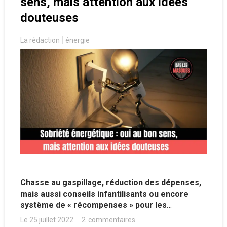
sens, mais attention aux idées
douteuses
La rédaction
énergie
Chasse au gaspillage, réduction des dépenses,
mais aussi conseils infantilisants ou encore
système de « récompenses » pour les
consommateurs vertueux : la question de
Le 25 juillet 2022
2
commentaires