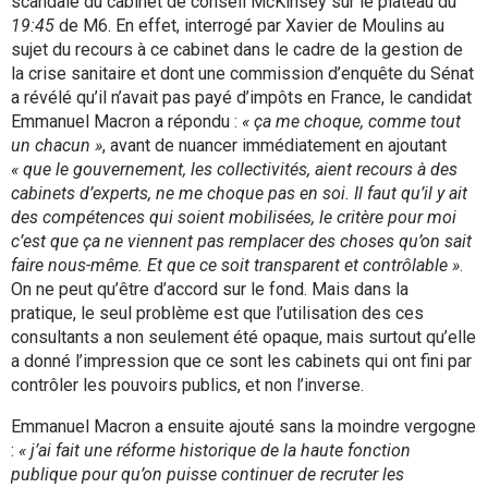
scandale du cabinet de conseil McKinsey sur le plateau du
19:45
de M6. En effet, interrogé par Xavier de Moulins au
sujet du recours à ce cabinet dans le cadre de la gestion de
la crise sanitaire et dont une commission d’enquête du Sénat
a révélé qu’il n’avait pas payé d’impôts en France, le candidat
Emmanuel Macron a répondu :
« ça me choque, comme tout
un chacun »
, avant de nuancer immédiatement en ajoutant
« que le gouvernement, les collectivités, aient recours à des
cabinets d’experts, ne me choque pas en soi. Il faut qu’il y ait
des compétences qui soient mobilisées, le critère pour moi
c’est que ça ne viennent pas remplacer des choses qu’on sait
faire nous-même. Et que ce soit transparent et contrôlable »
.
On ne peut qu’être d’accord sur le fond. Mais dans la
pratique, le seul problème est que l’utilisation des ces
consultants a non seulement été opaque, mais surtout qu’elle
a donné l’impression que ce sont les cabinets qui ont fini par
contrôler les pouvoirs publics, et non l’inverse.
Emmanuel Macron a ensuite ajouté sans la moindre vergogne
:
« j’ai fait une réforme historique de la haute fonction
publique pour qu’on puisse continuer de recruter les