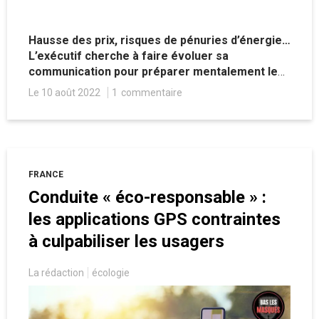
Hausse des prix, risques de pénuries d’énergie…
L’exécutif cherche à faire évoluer sa
communication pour préparer mentalement les
Français. Une méthode qui pourrait drôlement
Le 10 août 2022
1
commentaire
ressembler à celles employées pour leur faire
accepter les restrictions sanitaires.
FRANCE
Conduite « éco-responsable » :
les applications GPS contraintes
à culpabiliser les usagers
La rédaction
écologie