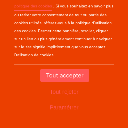
politique des cookies
politique des cookies
. Si vous souhaitez en savoir plus
. Si vous souhaitez en savoir plus
ou retirer votre consentement de tout ou partie des
ou retirer votre consentement de tout ou partie des
cookies utilisés, référez-vous à la politique d'utilisation
cookies utilisés, référez-vous à la politique d'utilisation
des cookies. Fermer cette bannière, scroller, cliquer
des cookies. Fermer cette bannière, scroller, cliquer
sur un lien ou plus généralement continuer à naviguer
sur un lien ou plus généralement continuer à naviguer
sur le site signifie implicitement que vous acceptez
sur le site signifie implicitement que vous acceptez
l'utilisation de cookies.
l'utilisation de cookies.
Tout accepter
Tout accepter
Tout rejeter
Tout rejeter
Paramétrer
Paramétrer