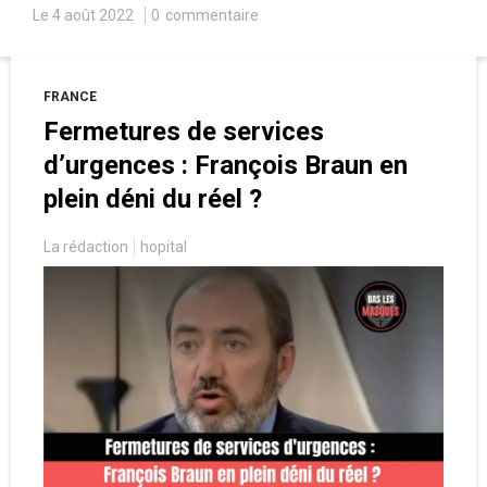
Macron, malgré l’opposition d’une majorité de
Le 4 août 2022
0
commentaire
parlementaires.
FRANCE
Fermetures de services
d’urgences : François Braun en
plein déni du réel ?
La rédaction
hopital