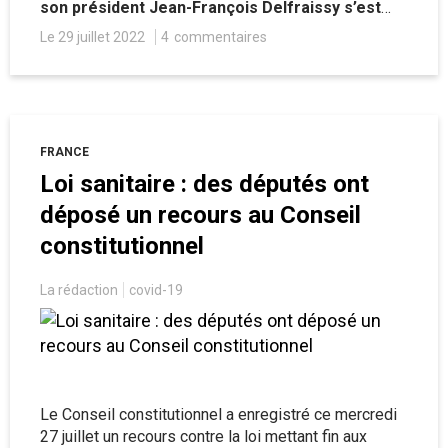
son président Jean-François Delfraissy s’est
livré, le mois dernier, à quelques aveux
Le 29 juillet 2022
4
commentaires
intéressants concernant la gestion globale de la
crise sanitaire et notamment la question de la
vaccination. [MàJ au 29/07]
FRANCE
Loi sanitaire : des députés ont
déposé un recours au Conseil
constitutionnel
La rédaction
covid-19
Le Conseil constitutionnel a enregistré ce mercredi
27 juillet un recours contre la loi mettant fin aux