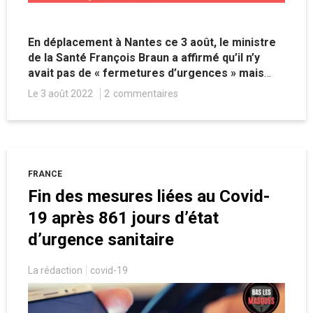
En déplacement à Nantes ce 3 août, le ministre
de la Santé François Braun a affirmé qu’il n’y
avait pas de « fermetures d’urgences » mais
des « accès régulés ». Pourtant, la réalité du
Le 3 août 2022
2
commentaires
terrain semble démentir ses propos.
FRANCE
Fin des mesures liées au Covid-
19 après 861 jours d’état
d’urgence sanitaire
La rédaction
covid-19