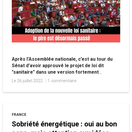
Après l’Assemblée nationale, c’est au tour du
Sénat d’avoir approuvé le projet de loi dit
"sanitaire" dans une version fortement
remaniée par rapport au texte initial du
Le 26 juillet 2022
1
commentaire
Gouvernement, mettant enfin un terme aux
régimes juridiques d’exception dans le cadre du
Covid-19.
FRANCE
Sobriété énergétique : oui au bon