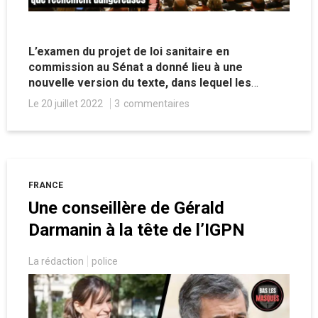
L’examen du projet de loi sanitaire en
commission au Sénat a donné lieu à une
nouvelle version du texte, dans lequel les
sénateurs maintiennent la possibilité pour le
Le 20 juillet 2022
3
commentaires
gouvernement d’exiger un test PCR négatif aux
frontières sous certaines conditions. Un ajout
dont on peut douter de l’utilité et semblant
davantage cosmétique que réellement
liberticide, au regard d’autres transformations
FRANCE
apportées allant plutôt dans le bon sens,
Une conseillère de Gérald
notamment en ce qui concerne l’abrogation
formelle de l’état d’urgence et la réintégration
Darmanin à la tête de l’IGPN
des soignants suspendus.
La rédaction
police