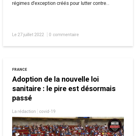
régimes d'exception créés pour lutter contre
l'épidémie de Covid-19 provenant des députés de la
France insoumise. Retrouvez ici le texte de cette
saisine.
Le 27 juillet 2022
0
commentaire
FRANCE
Adoption de la nouvelle loi
sanitaire : le pire est désormais
passé
La rédaction
covid-19