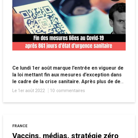
Ce lundi 1er août marque l’entrée en vigueur de
la loi mettant fin aux mesures d’exception dans
le cadre de la crise sanitaire. Après plus de deux
ans et quatre mois, la France sort enfin d’une
Le 1er août 2022
10
commentaires
séquence hors-norme et traumatisante qui
n’aura que trop durée.
FRANCE
Vaccins, médias, stratégie zéro