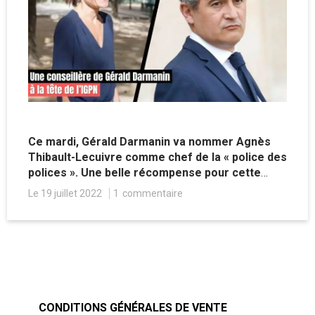
Ce mardi, Gérald Darmanin va nommer Agnès
Thibault-Lecuivre comme chef de la « police des
polices ». Une belle récompense pour cette
magistrate intégrée à la macronie, qui risque de
Le 19 juillet 2022
1
commentaire
faire des remous.
CONDITIONS GÉNÉRALES DE VENTE