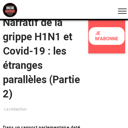
ANALYSES
Narratif de la
JE
grippe H1N1 et
M'ABONNE
Covid-19 : les
étranges
parallèles (Partie
2)
La rédaction
Dans un rapport parlementaire daté