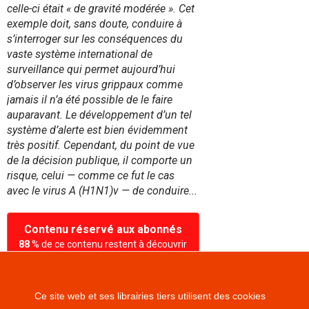
celle-ci était « de gravité modérée ». Cet
exemple doit, sans doute, conduire à
s’interroger sur les conséquences du
vaste système international de
surveillance qui permet aujourd’hui
d’observer les virus grippaux comme
jamais il n’a été possible de le faire
auparavant. Le développement d’un tel
système d’alerte est bien évidemment
très positif. Cependant, du point de vue
de la décision publique, il comporte un
risque, celui — comme ce fut le cas
avec le virus A (H1N1)v — de conduire...
Contenu réservé aux abonnés
88
% de ce contenu restent à découvrir
!
Pour le consulter, vous devez vous
connecter ou vous abonner.
Ce site web et ses librairies tiers utilisent des cookies