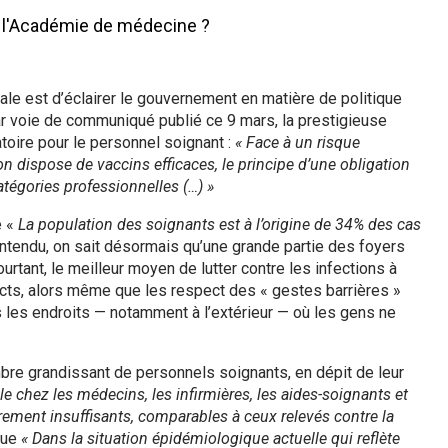
ale est d’éclairer le gouvernement en matière de politique
Par voie de communiqué publié ce 9 mars, la prestigieuse
atoire pour le personnel soignant :
« Face à un risque
 on dispose de vaccins efficaces, le principe d’une obligation
catégories professionnelles (…) »
e «
La population des soignants est à l’origine de 34% des cas
ntendu, on sait désormais qu’une grande partie des foyers
rtant, le meilleur moyen de lutter contre les infections à
ricts, alors même que les respect des « gestes barrières »
 les endroits — notamment à l’extérieur — où les gens ne
mbre grandissant de personnels soignants, en dépit de leur
e chez les médecins, les infirmières, les aides-soignants et
ement insuffisants, comparables à ceux relevés contre la
 que
« Dans la situation épidémiologique actuelle qui reflète