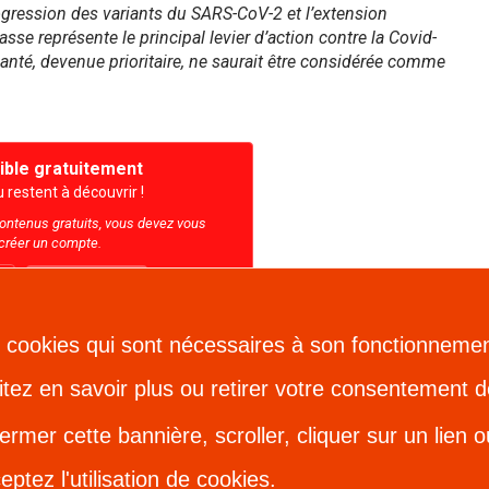
progression des variants du SARS-CoV-2 et l’extension
se représente le principal levier d’action contre la Covid-
té, devenue prioritaire, ne saurait être considérée comme
ible gratuitement
restent à découvrir !
contenus gratuits, vous devez vous
créer un compte.
e
Se connecter
des cookies qui sont nécessaires à son fonctionnemen
itez en savoir plus ou retirer votre consentement de
 Fermer cette bannière, scroller, cliquer sur un lie
eptez l'utilisation de cookies.