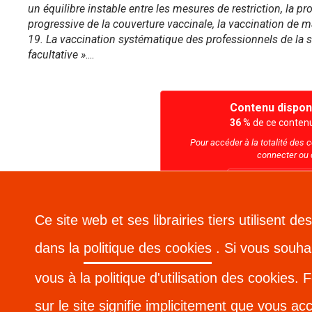
un équilibre instable entre les mesures de restriction, la 
progressive de la couverture vaccinale, la vaccination de mas
19. La vaccination systématique des professionnels de la san
facultative »
....
Contenu dispon
36
% de ce contenu 
Pour accéder à la totalité des 
connecter ou 
Créer un compt
Ce site web et ses librairies tiers utilisent 
0
commentaire
Commenter
dans la
politique des cookies
. Si vous souha
vous à la politique d'utilisation des cookies.
sur le site signifie implicitement que vous acc