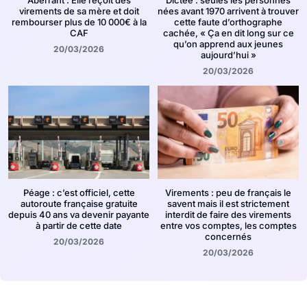
Aberrant : Elle reçoit des
Dictée : seules les personnes
virements de sa mère et doit
nées avant 1970 arrivent à trouver
rembourser plus de 10 000€ à la
cette faute d’orthographe
CAF
cachée, « Ça en dit long sur ce
qu’on apprend aux jeunes
20/03/2026
aujourd’hui »
20/03/2026
Péage : c’est officiel, cette
Virements : peu de français le
autoroute française gratuite
savent mais il est strictement
depuis 40 ans va devenir payante
interdit de faire des virements
à partir de cette date
entre vos comptes, les comptes
concernés
20/03/2026
20/03/2026