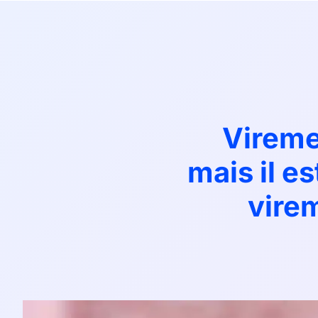
Vireme
mais il es
vire