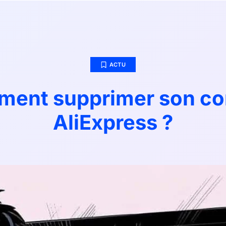
ACTU
ent supprimer son c
AliExpress ?