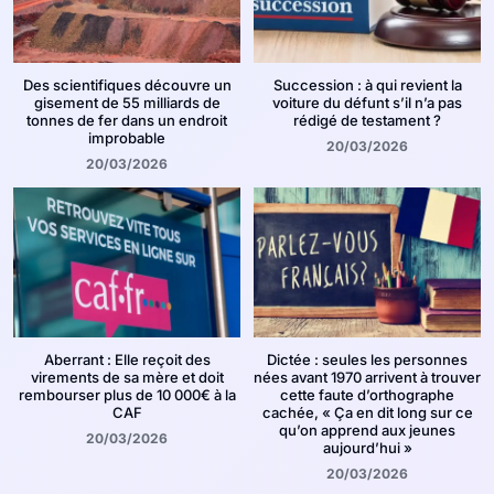
Des scientifiques découvre un
Succession : à qui revient la
gisement de 55 milliards de
voiture du défunt s’il n’a pas
tonnes de fer dans un endroit
rédigé de testament ?
improbable
20/03/2026
20/03/2026
Aberrant : Elle reçoit des
Dictée : seules les personnes
virements de sa mère et doit
nées avant 1970 arrivent à trouver
rembourser plus de 10 000€ à la
cette faute d’orthographe
CAF
cachée, « Ça en dit long sur ce
qu’on apprend aux jeunes
20/03/2026
aujourd’hui »
20/03/2026