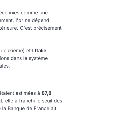
s décennies comme une
ement, l'or ne dépend
térieure. C'est précisément
deuxième) et l'
Italie
tions dans le système
ales.
 étaient estimées à
87,8
, elle a franchi le seuil des
e la Banque de France ait