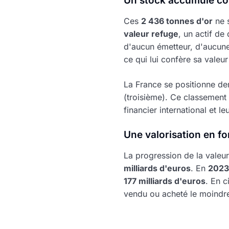
Un stock accumulé co
Ces
2 436 tonnes d'or
ne s
valeur refuge
, un actif d
d'aucun émetteur, d'aucune
ce qui lui confère sa valeu
La France se positionne der
(troisième). Ce classement 
financier international et 
Une valorisation en f
La progression de la valeur
milliards d'euros
. En
2023
177 milliards d'euros
. En c
vendu ou acheté le moind