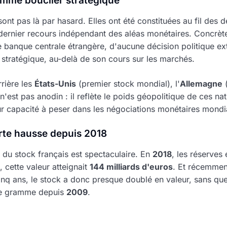
mme bouclier stratégique
ont pas là par hasard. Elles ont été constituées au fil de
e dernier recours indépendant des aléas monétaires. Concrèt
 banque centrale étrangère, d'aucune décision politique ex
r stratégique, au-delà de son cours sur les marchés.
rière les
États-Unis
(premier stock mondial), l'
Allemagne
(
n'est pas anodin : il reflète le poids géopolitique de ces na
leur capacité à peser dans les négociations monétaires mondi
orte hausse depuis 2018
 du stock français est spectaculaire. En
2018
, les réserves
, cette valeur atteignait
144 milliards d'euros
. Et récemment
inq ans, le stock a donc presque doublé en valeur, sans qu
re gramme depuis
2009
.