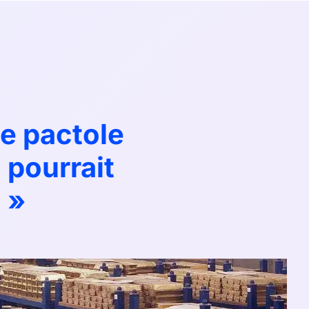
le pactole
 pourrait
 »