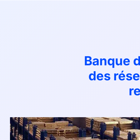
Banque de
des rése
r