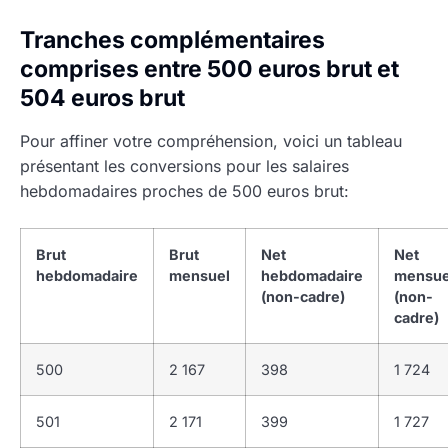
Tranches complémentaires
comprises entre 500 euros brut et
504 euros brut
Pour affiner votre compréhension, voici un tableau
présentant les conversions pour les salaires
hebdomadaires proches de 500 euros brut:
Brut
Brut
Net
Net
hebdomadaire
mensuel
hebdomadaire
mensue
(non-cadre)
(non-
cadre)
500
2 167
398
1 724
501
2 171
399
1 727